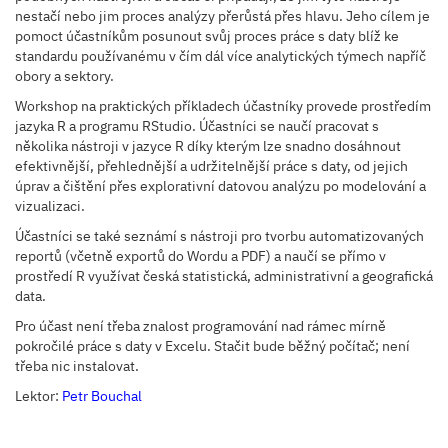
nestačí nebo jim proces analýzy přerůstá přes hlavu. Jeho cílem je
pomoct účastníkům posunout svůj proces práce s daty blíž ke
standardu používanému v čím dál více analytických týmech napříč
obory a sektory.
Workshop na praktických příkladech účastníky provede prostředím
jazyka R a programu RStudio. Účastníci se naučí pracovat s
několika nástroji v jazyce R díky kterým lze snadno dosáhnout
efektivnější, přehlednější a udržitelnější práce s daty, od jejich
úprav a čištění přes explorativní datovou analýzu po modelování a
vizualizaci.
Účastníci se také seznámí s nástroji pro tvorbu automatizovaných
reportů (včetně exportů do Wordu a PDF) a naučí se přímo v
prostředí R využívat česká statistická, administrativní a geografická
data.
Pro účast není třeba znalost programování nad rámec mírně
pokročilé práce s daty v Excelu. Stačit bude běžný počítač; není
třeba nic instalovat.
Lektor:
Petr Bouchal