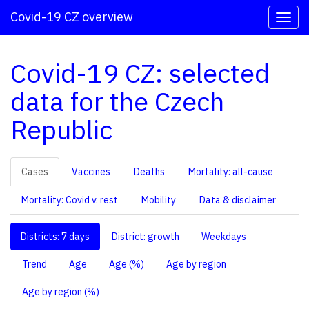
Covid-19 CZ overview
Covid-19 CZ: selected
data for the Czech
Republic
Cases
Vaccines
Deaths
Mortality: all-cause
Mortality: Covid v. rest
Mobility
Data & disclaimer
Districts: 7 days
District: growth
Weekdays
Trend
Age
Age (%)
Age by region
Age by region (%)