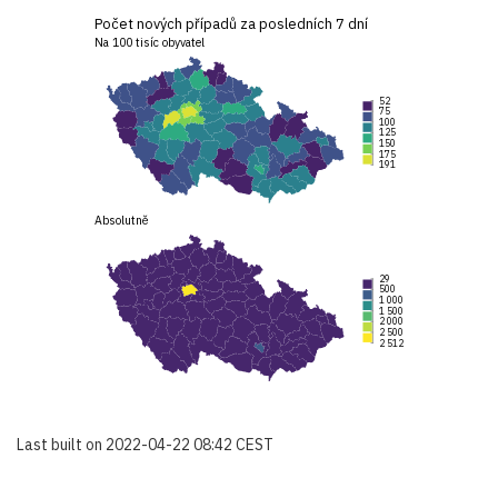
Počet nových případů za posledních 7 dní
Na 100 tisíc obyvatel
52
75
100
125
150
175
191
Absolutně
29
500
1 000
1 500
2 000
2 500
2 512
Last built on 2022-04-22 08:42 CEST