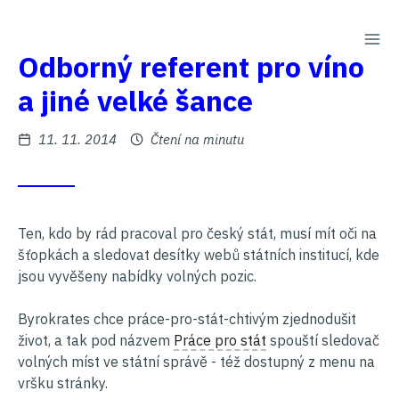
PŘE
Na
Odborný referent pro víno
obsah
a jiné velké šance
Zveřejněno
11. 11. 2014
Čtení na minutu
Ten, kdo by rád pracoval pro český stát, musí mít oči na
šťopkách a sledovat desítky webů státních institucí, kde
jsou vyvěšeny nabídky volných pozic.
Byrokrates chce práce-pro-stát-chtivým zjednodušit
život, a tak pod názvem
Práce pro stát
spouští sledovač
volných míst ve státní správě - též dostupný z menu na
vršku stránky.