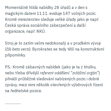
Momentálně hlídá nabídky 28 úřadů a v den s
magickým datem 11.11. eviduje 147 volných pozic.
Kromě ministerstev sleduje velké úřady jako je např.
Česká správa sociálního zabezpečení a další
organizace, např. NKÚ.
Stroj je to zatím velmi nedokonalý a v prudkém vývoji
(čili
beta
verzi). Byrokrates se tedy těší na konstruktivní
připomínky.
P.S.: Kromě zábavných nabídek (jako je ta z titulku,
nebo třeba dřívější
referent oddělení “zvláštní orgán”
)
přináší průběžné sledování nabízených pozic i dobré
zprávy, mezi nimi několik otevřených výběrových řízení
na ředitelské pozice.