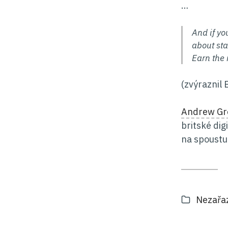
…
And if yo
about sta
Earn the 
(zvýraznil 
Andrew G
britské dig
na spoustu 
Kategor
Nezařa