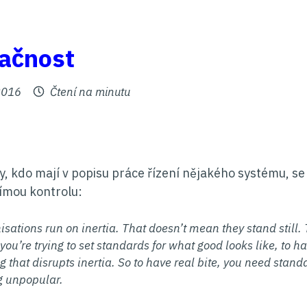
ačnost
no
2016
Čtení na minutu
y, kdo mají v popisu práce řízení nějakého systému, se
ímou kontrolu:
isations run on inertia. That doesn’t mean they stand still. 
 you’re trying to set standards for what good looks like, to h
 that disrupts inertia. So to have real bite, you need stand
 unpopular.