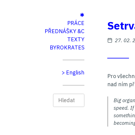
Na
Na
✱
Setrv
hlavní
obsah
PRÁCE
menu
PŘEDNÁŠKY &C
TEXTY
Zveřejně
27. 02. 
BYROKRATES
> English
Pro všechn
nad ním př
Hledat
Big organ
speed. If
something
becoming