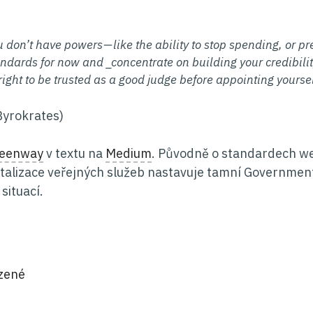
u don’t have powers — like the ability to stop spending, or 
ndards for now and _concentrate on building your credibility_
right to be trusted as a good judge before appointing yoursel
Byrokrates)
reenway
v textu na
Medium
. Původně o standardech we
italizace veřejných služeb nastavuje tamní Government 
situací.
ie:
zené