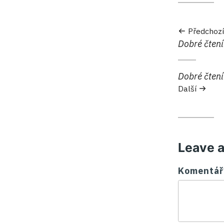
Předchozí
Předchozí:
Dobré čteni
Další:
Dobré čtení
Další
Leave 
Komentář