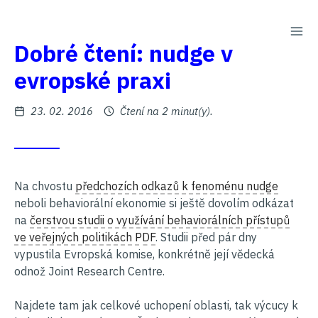
PŘE
Na
Dobré čtení: nudge v
obsah
evropské praxi
Zveřejněno
23. 02. 2016
Čtení na 2 minut(y).
Na chvostu
předchozích odkazů k fenoménu nudge
neboli behaviorální ekonomie si ještě dovolím odkázat
na
čerstvou studii o využívání behaviorálních přístupů
ve veřejných politikách
PDF
. Studii před pár dny
vypustila Evropská komise, konkrétně její vědecká
odnož Joint Research Centre.
Najdete tam jak celkové uchopení oblasti, tak výcucy k