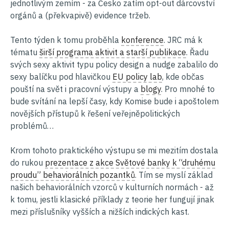
jednotlivým zemím - za Česko zatím opt-out dárcovství
orgánů a (překvapivě) evidence tržeb.
Tento týden k tomu proběhla
konference
. JRC má k
tématu
širší programa aktivit a starší publikace
. Řadu
svých sexy aktivit typu policy design a nudge zabalilo do
sexy balíčku pod hlavičkou
EU policy lab
, kde občas
pouští na svět i pracovní výstupy a
blogy
. Pro mnohé to
bude svítání na lepší časy, kdy Komise bude i apoštolem
novějších přístupů k řešení veřejněpolitických
problémů…
Krom tohoto praktického výstupu se mi mezitím dostala
do rukou
prezentace z akce Světové banky k “druhému
proudu” behaviorálních pozantků
. Tím se myslí základ
našich behaviorálních vzorců v kulturních normách - až
k tomu, jestli klasické příklady z teorie her fungují jinak
mezi příslušníky vyšších a nižších indických kast.