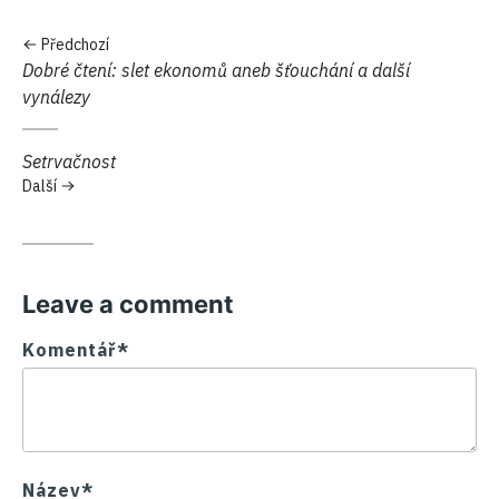
Předchozí
Předchozí:
Dobré čtení: slet ekonomů aneb šťouchání a další
vynálezy
Další:
Setrvačnost
Další
Leave a comment
Komentář*
Název*