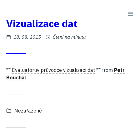
PŘE
Na
Vizualizace dat
obsah
Zveřejněno
18. 08. 2015
Čtení na minutu
**
Evaluátorův průvodce vizualizací dat
** from
Petr
Bouchal
Kategorie:
Nezařazené