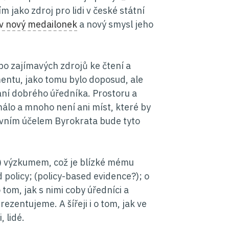
 jako zdroj pro lidi v české státní
v nový medailonek
a nový smysl jeho
bo zajímavých zdrojů ke čtení a
ntu, jako tomu bylo doposud, ale
vání dobrého úředníka. Prostoru a
 málo a mnoho není ani míst, které by
avním účelem Byrokrata bude tyto
) výzkumem, což je blízké mému
policy; (policy-based evidence?); o
 tom, jak s nimi coby úředníci a
ezentujeme. A šířeji i o tom, jak ve
 lidé.