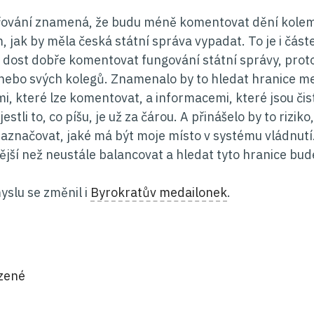
ování znamená, že budu méně komentovat dění kolem 
m, jak by měla česká státní správa vypadat. To je i čá
dost dobře komentovat fungování státní správy, prot
 nebo svých kolegů. Znamenalo by to hledat hranice mez
i, které lze komentovat, a informacemi, které jsou čis
jestli to, co píšu, je už za čárou. A přinášelo by to rizi
naznačovat, jaké má být moje místo v systému vládnutí.
jší než neustále balancovat a hledat tyto hranice bude
yslu se změnil i
Byrokratův medailonek
.
ie:
zené