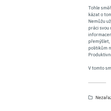
Tohle směř
kázat o to
Nemůžu už 
práci svou
informacem
přemýšlet, 
politikům 
Produktivně
V tomto sm
Kategor
Nezařa