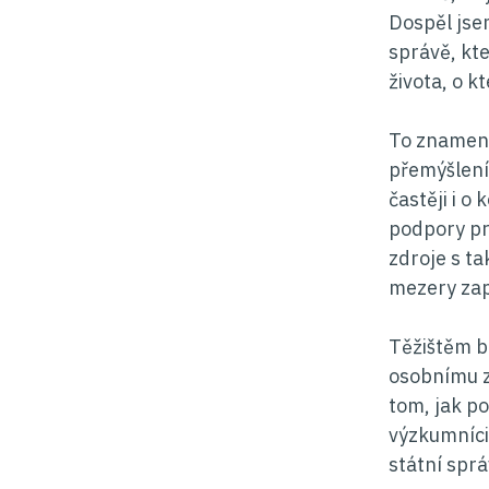
Dospěl jsem
správě, kte
života, o k
To znamená
přemýšlení
častěji i o
podpory pro
zdroje s t
mezery zap
Těžištěm b
osobnímu z
tom, jak po
výzkumníci 
státní sprá