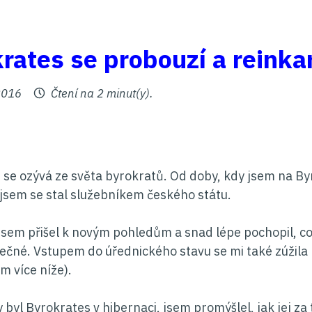
rates se probouzí a reinka
no
2016
Čtení na 2 minut(y).
 se ozývá ze světa byrokratů. Od doby, kdy jsem na By
 jsem se stal služebníkem českého státu.
sem přišel k novým pohledům a snad lépe pochopil, co 
tečné. Vstupem do úřednického stavu se mi také zúžil
m více níže).
 byl Byrokrates v hibernaci, jsem promýšlel, jak jej z