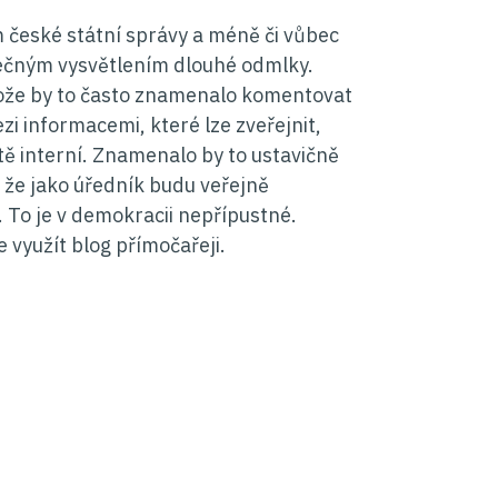
české státní správy a méně či vůbec
stečným vysvětlením dlouhé odmlky.
ože by to často znamenalo komentovat
i informacemi, které lze zveřejnit,
tě interní. Znamenalo by to ustavičně
ko, že jako úředník budu veřejně
 To je v demokracii nepřípustné.
 využít blog přímočařeji.