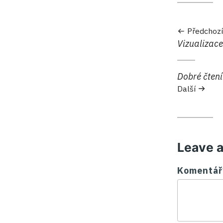
Předchozí
Předchozí:
Vizualizace
Další:
Dobré čteni
Další
Leave 
Komentář