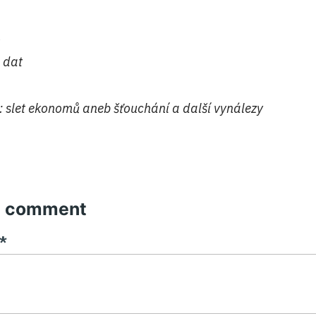
 dat
́: slet ekonomů aneb šťouchání a další vynálezy
a comment
*