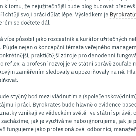
 k tomu, že nejužitečnější bude blog budovat především
ří chtějí svoji práci dělat lépe. Výsledkem je
Byrokratů
terém se dočtete dál.
 více působit jako rozcestník a kurátor užitečných ne
. Půjde nejen o koncepční témata veřejného manageme
 konkrétnější, praktičtější zdroje pro denodenní fungo
 reflexi a profesní rozvoj je ve státní správě zoufale
akovým zaměřením sledovaly a upozorňovaly na ně. Hl
lňovat.
ude styčný bod mezi vládnutím a (společenskovědním
ájmu i práci. Byrokrates bude hlavně o evidence based 
znatky vznikají ve vědeckém světě i ve státní správě; o
zacházíme, jak je využíváme nebo ignorujeme, jak je pr
vě fungujeme jako profesionálové, odborníci, manažeři,