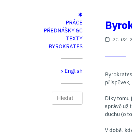
Na
Na
✱
Byrok
hlavní
obsah
PRÁCE
menu
PŘEDNÁŠKY &C
TEXTY
Zveřejně
21. 02. 
BYROKRATES
> English
Byrokrates
příspěvek,
Hledat
Díky tomu j
správě uži
duchu (o to
V době, kdy