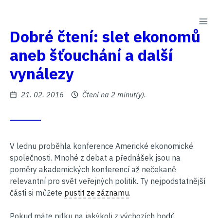
PŘE
Na
Dobré čtení: slet ekonomů
obsah
aneb šťouchání a další
vynálezy
Zveřejněno
21. 02. 2016
Čtení na 2 minut(y).
V lednu proběhla konference Americké ekonomické
společnosti. Mnohé z debat a přednášek jsou na
poměry akademických konferencí až nečekaně
relevantní pro svět veřejných politik. Ty nejpodstatnější
části si můžete
pustit ze záznamu
.
Pokud máte pifku na jakýkoli z výchozích bodů