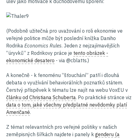
úlev jako motivace k důchodovému spoření:
(Podobně užitečná pro uvažování o roli ekonomie ve
veřejné politice může být poslední knížka Daniho
Rodrika
Economics Rules
. Jeden z nejzajímavějších
“úryvků” z Rodrikovy práce je
tento obrázek -
ekonomické desatero
- via @cblatts.)
A konečně - k fenoménu “šťouchání” patří i dlouhá
debata o využívání behaviorálních poznatků státem.
Čerstvý příspěvek k tématu lze najít na webu VoxEU v
článku od Christiana Schuberta
. Po praktické stránce viz
data o tom, jaké všechny předplatné nevědomky platí
Američané
.
Z témat relevantních pro veřejné politiky v našich
zeměpisných šířkách najdete i panely k
genderu (a