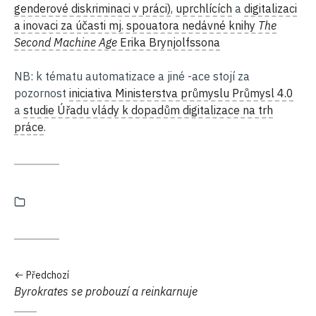
genderové diskriminaci v práci)
,
uprchlících
a
digitalizaci
a inovaci za účasti mj. spouatora nedávné knihy
The
Second Machine Age
Erika Brynjolfssona
NB: k tématu automatizace a jiné -ace stojí za
pozornost
iniciativa Ministerstva průmyslu Průmysl 4.0
a
studie Úřadu vlády k dopadům digitalizace na trh
práce
.
Kategorie:
Předchozí
Předchozí:
Byrokrates se probouzí a reinkarnuje