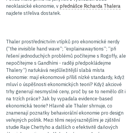
neoklasické ekonomie, v
přednášce Richarda Thalera
najdete střeliva dostatek.
Thaler prostřednictvím vtípků pro ekonomické nerdy
(“the invisible hand wave”; “explainawaytions”; “při
řešení jednoduchých problémů počítejme s Rogoffy, ale
nepočítejme s Gandhími - raději předpokládejme
Thalery”) naťukává nejdůležitější slabá místa
ekonomie: mají ekonomové příliš nízké standardy, když
mluví o úspěšnosti ekonomických teorií? Když akciové
trhy generují nesmyslné ceny, proč by se to nemělo dít i
na trzích práce? Jak by vypadala evidence-based
ekonomická teorie? Hlavně ale Thaler shrnuje, co
znamenají poznatky behaviorální ekonomie pro design
veřejných politik. Mezi těmi nejvýraznějšími je zjištění
studie Raje Chettyho a dalších o efektivitě daňových